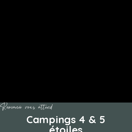
Romanée vous attend
Campings 4 & 5
étoiles