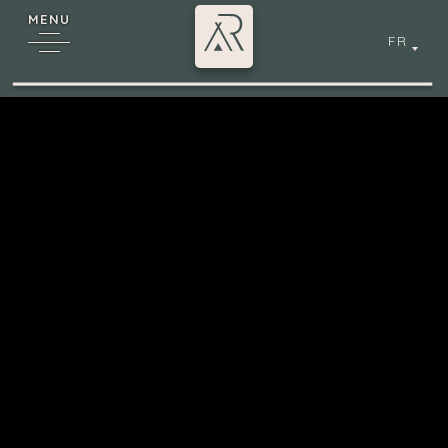
MENU
FR
6
cy