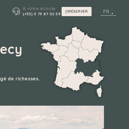
À votre écoute
|
FR
RÉSERVER
(+33) 5 79 87 02 59
necy
gé de richesses.