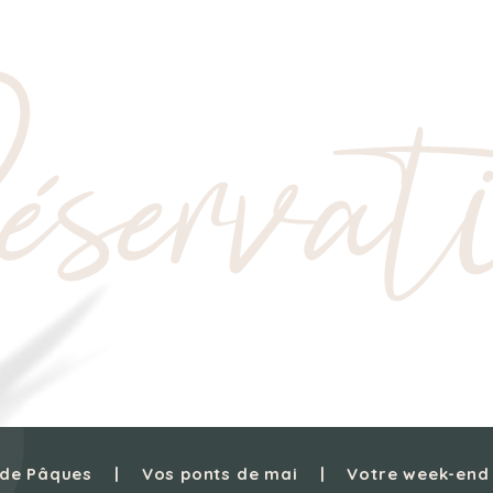
servat
 de Pâques
Vos ponts de mai
Votre week-end 