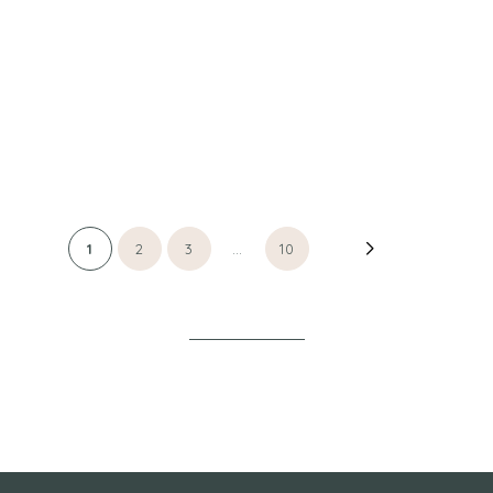
RECONNECTER À L’ESSENTIEL
Navigation
1
2
3
…
10
des
articles