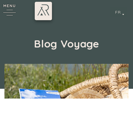
MENU
FR
Blog Voyage
6
Camping 4 & 5 étoiles
/
Blog Voyage
cy
Découvrir