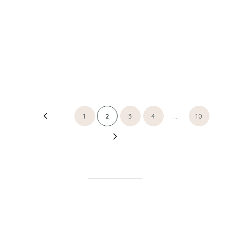
DÉCOUVERTES
Navigation
1
2
3
4
…
10
des
articles