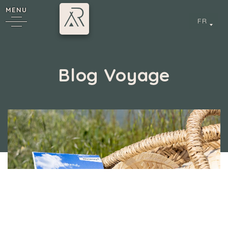
MENU
FR
Blog Voyage
6
Camping 4 & 5 étoiles
/
Blog Voyage
/
Page 2
cy
Découvrir