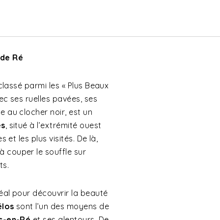
 de Ré
 classé parmi les « Plus Beaux
ec ses ruelles pavées, ses
e au clocher noir, est un
es
, situé à l’extrémité ouest
 et les plus visités. De là,
 couper le souffle sur
ts.
éal pour découvrir la beauté
élos
sont l’un des moyens de
s-en-Ré
et ses alentours. De