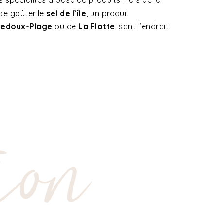
spécialités à base de produits frais de la
de goûter le
sel de l’île
, un produit
vedoux-Plage
ou de
La Flotte
, sont l’endroit
ion