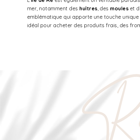
L’
Île de Ré
est également un véritable paradis
mer, notamment des
huîtres
, des
moules
et 
emblématique qui apporte une touche unique a
idéal pour acheter des produits frais, des fro
Ré