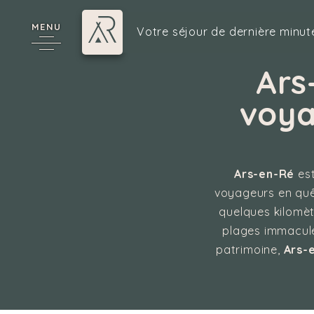
MENU
Votre séjour de dernière minut
Ars
voya
6
Ars-en-Ré
est
voyageurs en quête
quelques kilomèt
cy
plages immaculé
patrimoine,
Ars-