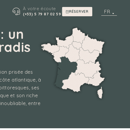
À votre écoute
|
FR
RÉSERVER
(+33) 5 79 87 02 59
: un
radis
tion prisée des
 côte atlantique, à
pittoresques, ses
que et son riche
inoubliable, entre