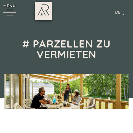
MENU
DE
# PARZELLEN ZU
VERMIETEN
Camping 4 & 5 étoiles
/
Mobil-homes à vendre
/
# PARZELLEN ZU
VERMIETEN