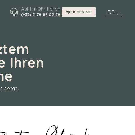
Auf Ihr Ohr hören
|
DE
BUCHEN SIE
(+33) 5 79 87 02 59
ztem
 Ihren
he
n sorgt.