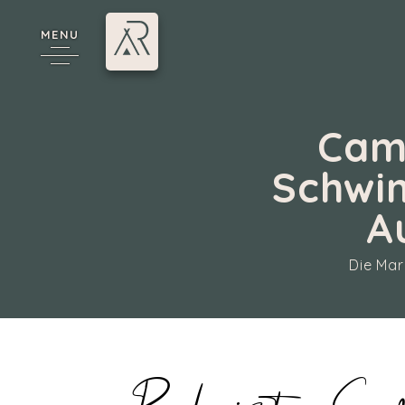
MENU
Cam
Schwi
A
Die Mar
e