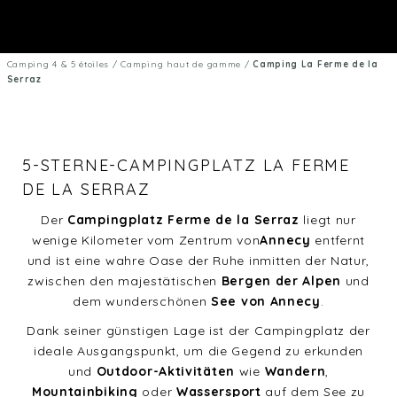
Camping 4 & 5 étoiles
/
Camping haut de gamme
/
Camping La Ferme de la
Serraz
5-STERNE-CAMPINGPLATZ LA FERME
DE LA SERRAZ
Der
Campingplatz Ferme de la Serraz
liegt nur
wenige Kilometer vom Zentrum von
Annecy
entfernt
und ist eine wahre Oase der Ruhe inmitten der Natur,
zwischen den majestätischen
Bergen der Alpen
und
dem wunderschönen
See von Annecy
.
Dank seiner günstigen Lage ist der Campingplatz der
ideale Ausgangspunkt, um die Gegend zu erkunden
und
Outdoor-Aktivitäten
wie
Wandern
,
Mountainbiking
oder
Wassersport
auf dem See zu