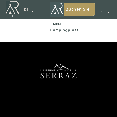
Buchen Sie
DE
DE
mit Floa
MENU
Campingplatz
In Kürze
Der Campingplatz
Wasserpark
Unterkünfte
Dienstleistungen