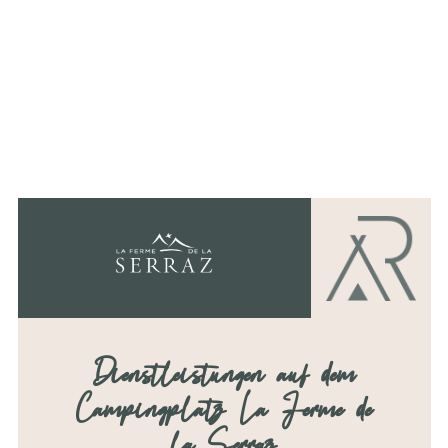
Erlebnis in Harmonie mit der Natur
zu bieten. Ob Sie nun auf der Suche
nach
Entspannung
,
Abenteuer
oder
Entdeckung
sind, unsere Anlage
garantiert Ihnen unvergessliche
Momente in einer idyllischen
Umgebung.
Nicolas
Dienstleistungen auf dem
Campingplatz La Ferme de