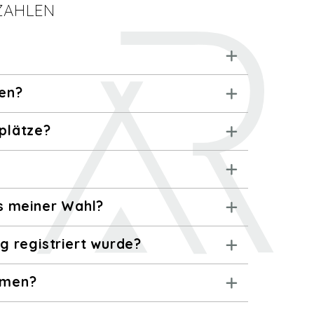
ZAHLEN
hen?
plätze?
s meiner Wahl?
g registriert wurde?
hmen?