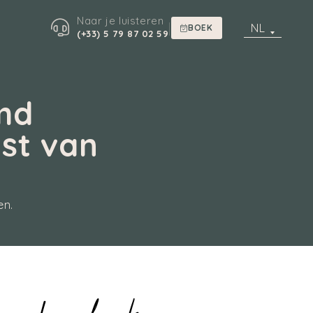
Naar je luisteren
|
NL
BOEK
(+33) 5 79 87 02 59
md
ust van
en.