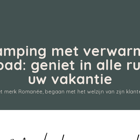
amping met verwar
d: geniet in alle r
uw vakantie
t merk Romanée, begaan met het welzijn van zijn klant