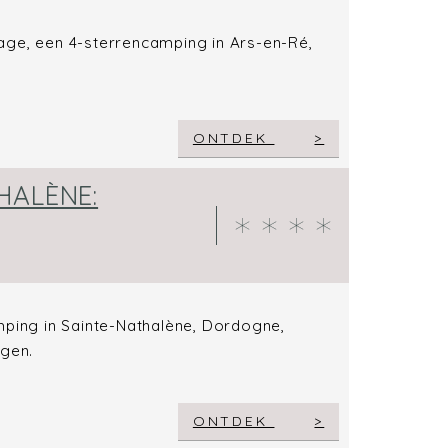
age, een 4-sterrencamping in Ars-en-Ré,
ONTDEK
HALÈNE:
mping in Sainte-Nathalène, Dordogne,
ngen.
ONTDEK