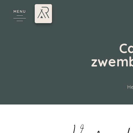
MENU
C
zwemba
*
He
Annecy