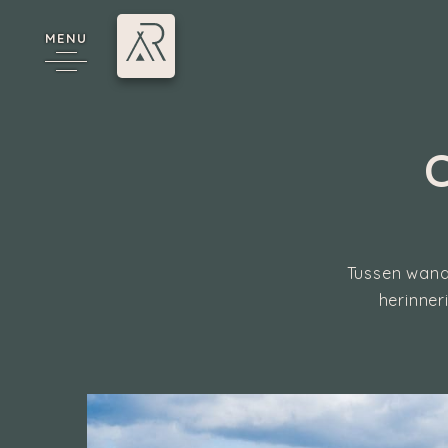
MENU
*
Tussen wande
herinner
Annecy