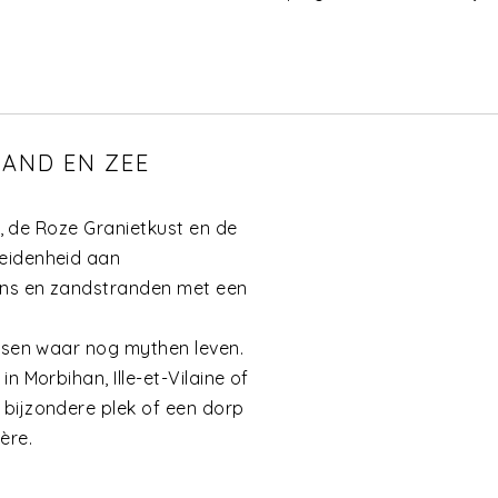
LAND EN ZEE
lo, de Roze Granietkust en de
heidenheid aan
ens en zandstranden met een
ossen waar nog mythen leven.
n Morbihan, Ille-et-Vilaine of
 bijzondere plek of een dorp
tère.