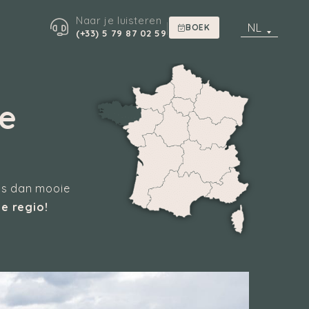
Naar je luisteren
|
NL
BOEK
(+33) 5 79 87 02 59
e
ets dan mooie
e regio!