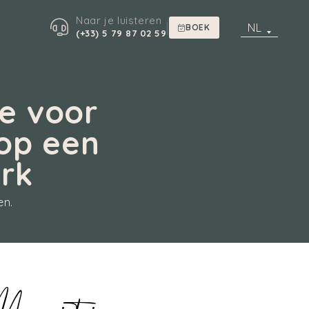
Naar je luisteren
|
NL
BOEK
(+33) 5 79 87 02 59
e voor
 op een
rk
en.