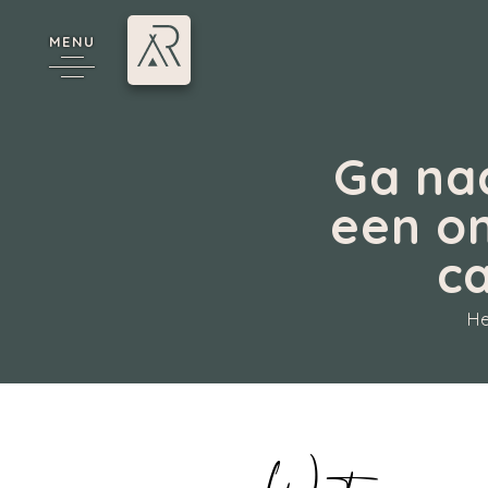
MENU
Ga na
een on
*
c
He
Annecy