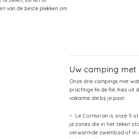
te zeilen, surfen of
een van de beste plekken om
Uw camping met w
Onze drie campings met wate
prachtige Ile de Ré. Kies ui
vakantie die bij je past:
Le Cormoran is onze 5-st
je zones die in het teken s
verwarmde zwembad of in d