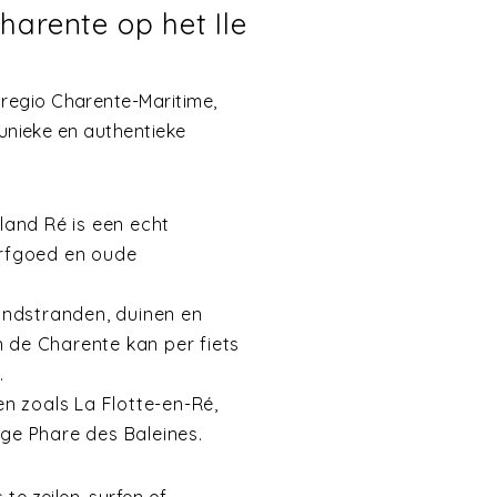
harente op het Ile
regio Charente-Maritime,
 unieke en authentieke
iland Ré is een echt
rfgoed en oude
andstranden, duinen en
 de Charente kan per fiets
.
n zoals La Flotte-en-Ré,
ige Phare des Baleines.