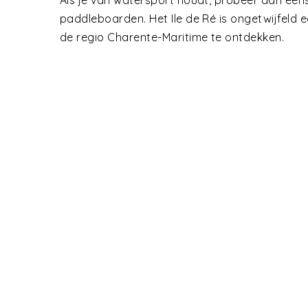
Als je van watersport houdt, probeer dan eens 
paddleboarden. Het Ile de Ré is ongetwijfeld 
de regio Charente-Maritime te ontdekken.