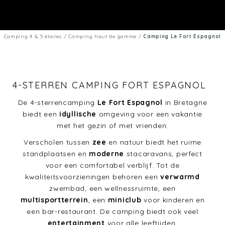
Camping 4 & 5 étoiles
/
Camping haut de gamme
/
Camping Le Fort Espagnol
4-STERREN CAMPING FORT ESPAGNOL
De 4-sterrencamping
Le Fort Espagnol
in Bretagne
biedt een
idyllische
omgeving voor een vakantie
met het gezin of met vrienden.
Verscholen tussen
zee
en natuur biedt het ruime
standplaatsen en
moderne
stacaravans, perfect
voor een comfortabel verblijf. Tot de
kwaliteitsvoorzieningen behoren een
verwarmd
zwembad, een wellnessruimte, een
multisportterrein
, een
miniclub
voor kinderen en
een bar-restaurant. De camping biedt ook veel
entertainment
voor alle leeftijden.