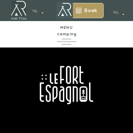
Boek
NL
NL
met Floa
MENU
camping
*
In een notendop
De camping
Annecy
Waterpark
Accommodatie
Diensten