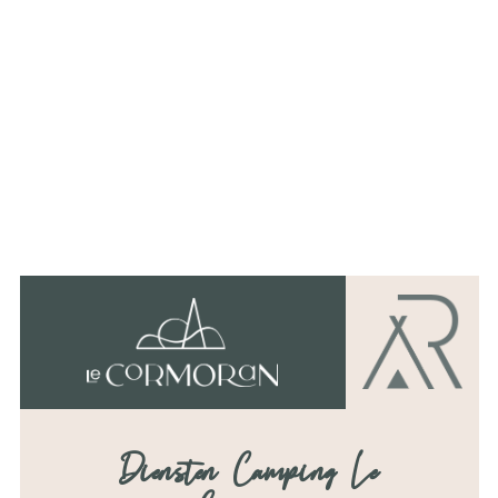
In het hart van het Ile de Ré is onze
camping het ideale vertrekpunt
voor al je bezoeken.
Neem na je uitstapjes een duik in
ons verwarmde zwembad of
ontspan in onze wellnessruimte.
We heten je van harte welkom!
Damien
Diensten Camping Le