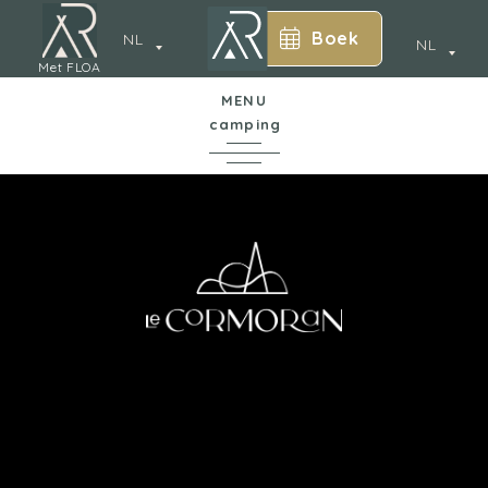
Boek
NL
NL
Met FLOA
MENU
camping
*
In een notendop
De camping
Annecy
Waterpark
Accommodatie
Diensten