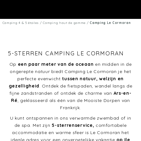
Camping 4 & 5 étoiles
/
Camping haut de gamme
/
Camping Le Cormoran
5-STERREN CAMPING LE CORMORAN
Op
een paar meter van de oceaan
en midden in de
ongerepte natuur biedt Camping Le Cormoran je het
perfecte evenwicht
tussen natuur, welzijn en
gezelligheid
. Ontdek de fietspaden, wandel langs de
fijne zandstranden of ontdek de charme van
Ars-en-
Ré
, geklasseerd als één van de Mooiste Dorpen van
Frankrijk.
U kunt ontspannen in ons verwarmde zwembad of in
de spa. Met zijn
5-sterrenservice,
comfortabele
accommodatie en warme sfeer is Le Cormoran het
ideale adres voor een onvergetelijke vakantie
op Ile