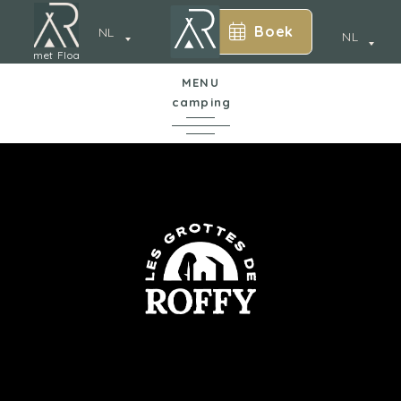
Boek
NL
NL
met Floa
MENU
camping
*
In een notendop
De camping
Annecy
Waterpark
Accommodatie
Diensten