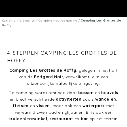
Camping 4 & 5 étoiles
/
Camping haut de gamme
/
Camping Les Grottes de
Roffy
4-STERREN CAMPING LES GROTTES DE
ROFFY
Camping Les Grottes de Roffy
, gelegen in het hart
van de
Périgord Noir
, verwelkomt je in een
uitzonderlijke natuurlijke omgeving.
De camping wordt omringd door
bossen
en
heuvels
en biedt verschillende
activiteiten
zoals
wandelen
,
fietsen
en
vissen
, maar ook een
waterpark
met
verwarmd zwembad en glijbanen. Er is ook een
kruidenierswinkel
,
restaurant
en
bar
op het terrein.