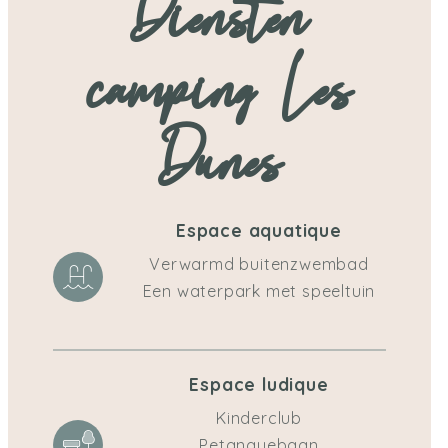
Diensten
camping Les
Dunes
Espace aquatique
Verwarmd buitenzwembad
Een waterpark met speeltuin
Espace ludique
Kinderclub
Petanquebaan