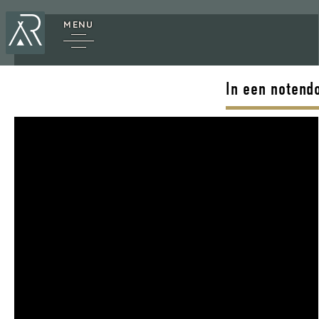
MENU
In een notend
*
Annecy