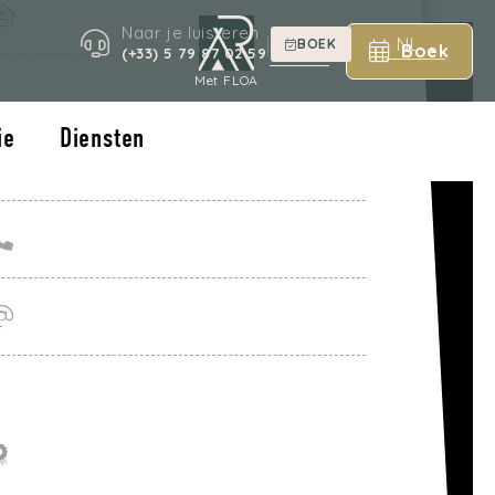
Naar je luisteren
|
NL
BOEK
Boek
NL
(+33) 5 79 87 02 59
Met FLOA
ie
Diensten