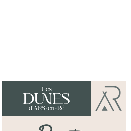
Beste vakantiegangers,
Camping des Dunes ligt in een natuur
de Ré, tussen de pijnbomen en het s
Ontdek de omgeving op de fiets of
en laat ons team uw verblijf uniek m
Damien