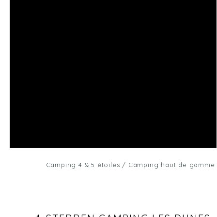
Camping 4 & 5 étoiles
/
Camping haut de gamme