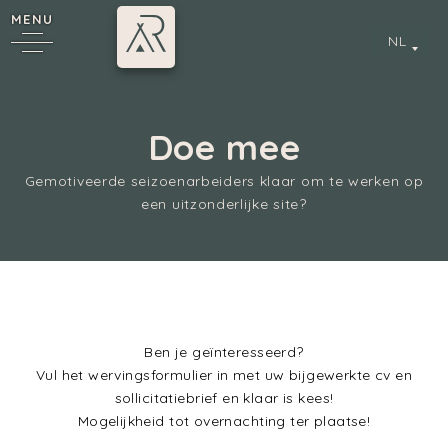
MENU
NL
Doe mee
*
Gemotiveerde seizoenarbeiders klaar om te werken op
een uitzonderlijke site?
Annecy
Ben je geïnteresseerd?
Vul het wervingsformulier in met uw bijgewerkte cv en
sollicitatiebrief en klaar is kees!
Mogelijkheid tot overnachting ter plaatse!