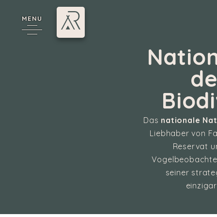
MENU
Nation
de
Biodi
Das
nationale Nat
Liebhaber von Fa
Reservat u
e
Vogelbeobachter,
seiner strat
einziga