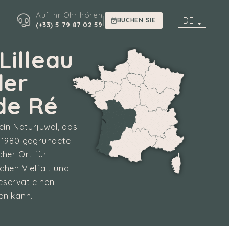
Auf Ihr Ohr hören
|
DE
BUCHEN SIE
(+33) 5 79 87 02 59
Lilleau
der
 de Ré
 ein Naturjuwel, das
s 1980 gegründete
her Ort für
chen Vielfalt und
eservat einen
en kann.