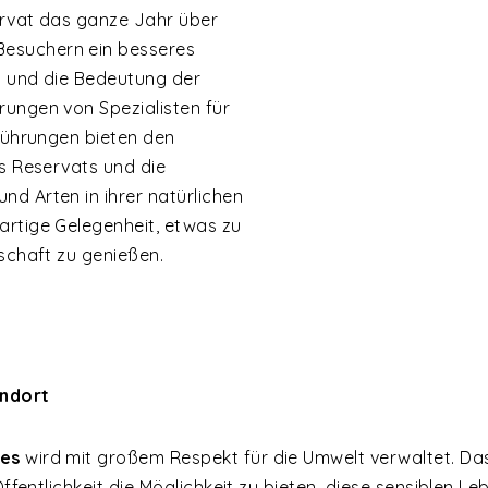
ervat das ganze Jahr über
Besuchern ein besseres
ät und die Bedeutung der
rungen von Spezialisten für
 Führungen bieten den
es Reservats und die
d Arten in ihrer natürlichen
artige Gelegenheit, etwas zu
dschaft zu genießen.
andort
ges
wird mit großem Respekt für die Umwelt verwaltet. Das 
 Öffentlichkeit die Möglichkeit zu bieten, diese sensiblen 