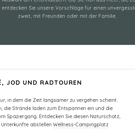
 entdecken Sie unsere Vorschläge für einen unvergessli
zweit, mit Freunden oder mit der Familie.
 RÉ, JOD UND RADTOUREN
ur, in dem die Zeit langsamer zu vergehen scheint.
, die Strände laden zum Entspannen ein und die
nem Spaziergang. Entdecken Sie diesen Naturschatz,
n Unterkünfte abstellen
Wellness-Campingplatz