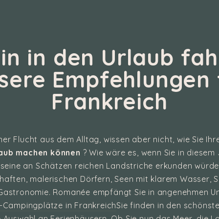
n in den Urlaub fa
sere Empfehlungen 
Frankreich
er Flucht aus dem Alltag, wissen aber nicht, wie Sie Ih
laub machen können
? Wie wäre es, wenn Sie in diesem 
 seine an Schätzen reichen Landstriche erkunden würd
aften, malerischen Dörfern, Seen mit klarem Wasser, 
 Gastronomie. Romanée empfängt Sie in angenehmen Un
e-Campingplätze in Frankreich
Sie finden in den schöns
 Auswahl an Ferienhäusern. Ob Sie nun das Meer, die L