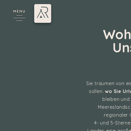
MENU
Wohi
Un
Sie träumen von ein
e
sollen.
wo Sie Ur
bleiben und
Meereslandsch
regionaler
4- und 5-Stern
Landes eine große