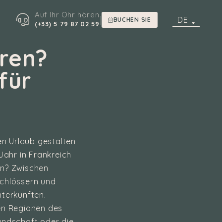
Auf Ihr Ohr hören
|
DE
BUCHEN SIE
(+33) 5 79 87 02 59
hren?
für
ren Urlaub gestalten
Jahr in Frankreich
en? Zwischen
Schlössern und
terkünften.
ten Regionen des
andschaft oder die