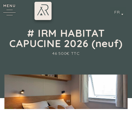
MENU
FR
# IRM HABITAT
CAPUCINE 2026 (neuf)
6
46 500€ TTC
Camping 4 & 5 étoiles
/
Mobil-homes à vendre
/
# IRM HABITAT CAPUCINE
2026 (neuf)
cy