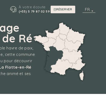
À votre écoute
|
FR
RÉSERVER
(+33) 5 79 87 02 59
lage
 de Ré
able havre de paix,
’île, cette commune
ou pour découvrir
La Flotte-en-Ré
êche animé et ses