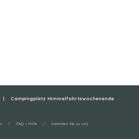
Campingplatz Himmelfahrtswochenende
N
FAQ – Hilfe
Kommen Sie zu uns