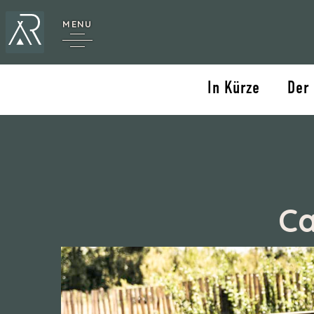
MENU
In Kürze
Der
Ca
e