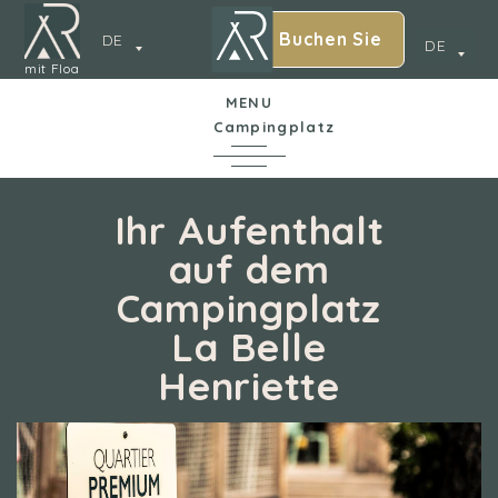
Buchen Sie
DE
DE
mit Floa
MENU
Campingplatz
In Kürze
Ihr Aufenthalt
auf dem
Der Campingplatz
Campingplatz
La Belle
Wasserpark
Henriette
Unterkünfte
Dienstleistungen