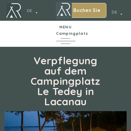
Buchen Sie
DE
DE
MENU
Campingplatz
Auf einen Blick
Verpflegung
auf dem
Am Seeufer
Campingplatz
Le Tedey in
Gastronomie
Lacanau
Unterkünfte
Dienstleistungen und Aktivitäten