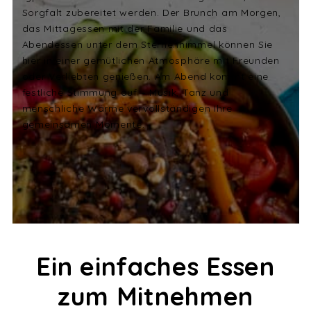
Sorgfalt zubereitet werden. Der Brunch am Morgen,
das Mittagessen mit der Familie und das
Abendessen unter dem Sternenhimmel können Sie
hier in einer gemütlichen Atmosphäre mit Freunden
oder Verliebten genießen. Am Abend kommt eine
festliche Stimmung auf – Musik, Tanz und
menschliche Wärme vervollständigen Ihre
gemeinsamen Momente.
Ein einfaches Essen
zum Mitnehmen