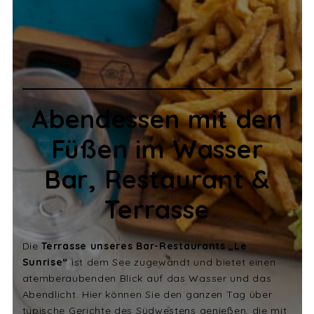
Abendessen mit den
Füßen im Wasser
Bar, Restaurant &
Terrasse
Die
Terrasse unseres Bar-Restaurants „Le
Sunrise“
ist dem See zugewandt und bietet einen
atemberaubenden Blick auf das Wasser und das
Abendlicht. Hier können Sie den ganzen Tag über
typische Gerichte des Südwestens genießen, die mit