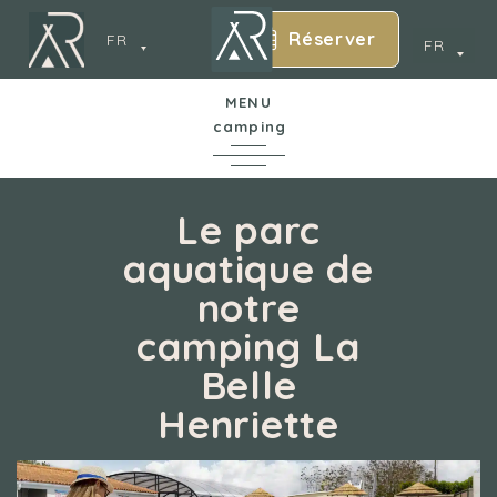
Réserver
FR
FR
MENU
camping
6
En Bref
Le parc
aquatique de
Le camping
notre
cy
camping La
Parc aquatique
Belle
Hébergements
Henriette
Services