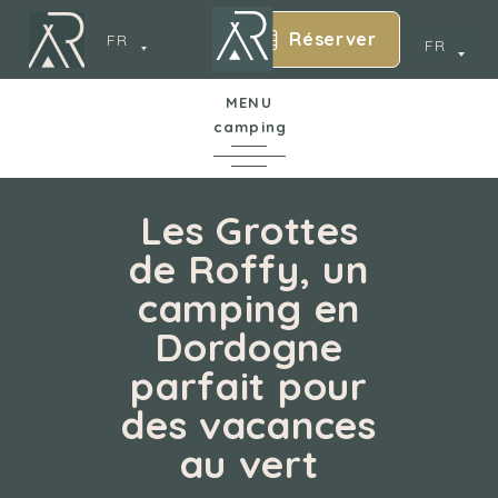
Réserver
FR
FR
MENU
camping
6
En bref
Les Grottes
de Roffy, un
Le camping
camping en
cy
Dordogne
Parc Aquatique
parfait pour
Hébergements
des vacances
au vert
Services