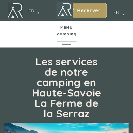
Réserver
FR
FR
MENU
camping
6
En Bref
Les services
de notre
Le camping
camping en
cy
Haute-Savoie
Parc aquatique
La Ferme de
Hébergements
la Serraz
Services