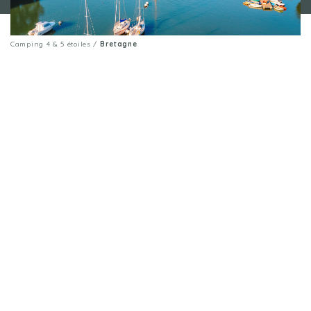
CAMPINGPLATZ SAINT-CAST-LE-GUILDO:
LE CHÂTELET
BRETAGNE
Camping 4 & 5 étoiles
/
Bretagne
Entdecken Sie