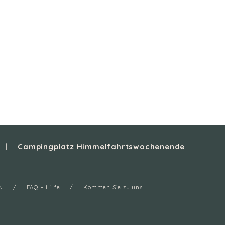
Campingplatz Himmelfahrtswochenende
N
FAQ – Hilfe
Kommen Sie zu uns