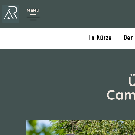
MENU
In Kürze
Der
Camp
e