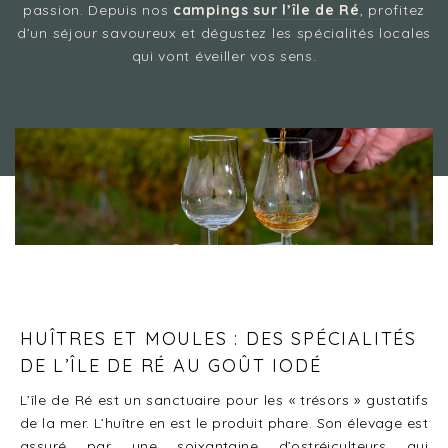
passion. Depuis nos
campings sur l’île de Ré
, profitez
d’un séjour savoureux et dégustez les spécialités locales
qui vont éveiller vos sens.
Camping 4 & 5 étoiles
/
Découvrez les spécialités de l’île de Ré et
passez un séjour savoureux
HUÎTRES ET MOULES : DES SPÉCIALITÉS
DE L’ÎLE DE RÉ AU GOÛT IODÉ
L’île de Ré est un sanctuaire pour les « trésors » gustatifs
de la mer. L’huître en est le produit phare. Son élevage est
assuré par une soixantaine d’ostréiculteurs qui