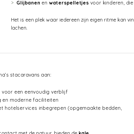
Glijbanen
en
waterspelletjes
voor kinderen, di
Het is een plek waar iedereen zijn eigen ritme kan 
lachen.
a’s stacaravans aan:
ct voor een eenvoudig verblijf
ng en moderne faciliteiten
 met hotelservices inbegrepen (opgemaakte bedden,
 contact met de natuur, bieden de
kale