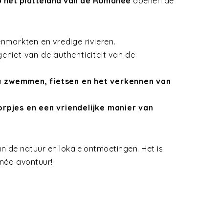
p het platteland van de Romanée
openen de
enmarkten en vredige rivieren.
eniet van de authenticiteit van de
en
zwemmen, fietsen en het verkennen van
orpjes en een vriendelijke manier van
an de natuur en lokale ontmoetingen. Het is
née-avontuur!