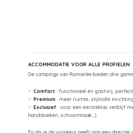
ACCOMMODATIE VOOR ALLE PROFIELEN
De campings van Romanée bieden drie gamm
Comfort
: functioneel en gastvrij, perfe
Premium
: meer ruimte, stijlvolle inrichti
Exclusief
: voor een eersteklas verblijf
handdoeken, schoonmaak…)
En als je de voorkeur geeft aan een directer