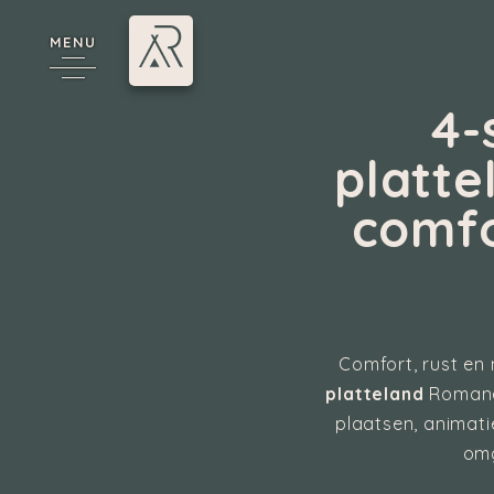
MENU
4-
platt
comfo
*
Annecy
Comfort, rust en 
platteland
Romanée
plaatsen, animati
omg