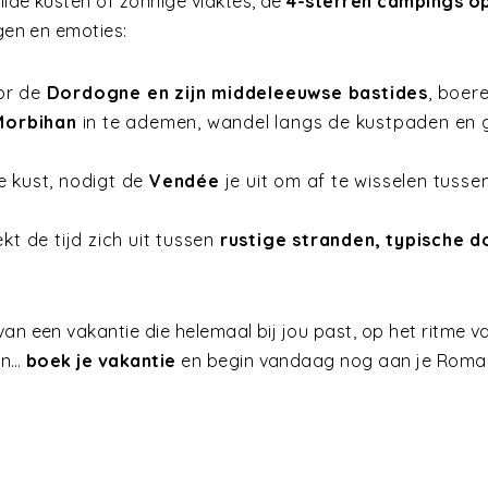
ilde kusten of zonnige vlaktes, de
4-sterren campings o
ngen en emoties:
or de
Dordogne en zijn middeleeuwse bastides
, boer
Morbihan
in te ademen, wandel langs de kustpaden en g
e kust, nodigt de
Vendée
je uit om af te wisselen tuss
ekt de tijd zich uit tussen
rustige stranden, typische d
an een vakantie die helemaal bij jou past, op het ritme v
ven…
boek je vakantie
en begin vandaag nog aan je Roma