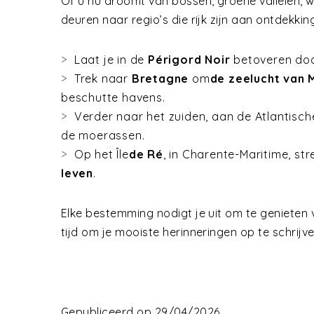
Of u nu droomt van bossen, groene valleien, w
deuren naar regio’s die rijk zijn aan ontdekki
Laat je in de
Périgord Noir
betoveren do
Trek naar
Bretagne
om
de zeelucht van 
beschutte havens.
Verder naar het zuiden, aan de Atlantisch
de moerassen.
Op het Île
de Ré
, in Charente-Maritime, str
leven
.
Elke bestemming nodigt je uit om te genieten v
tijd om je mooiste herinneringen op te schrij
Gepubliceerd op 29/04/2026