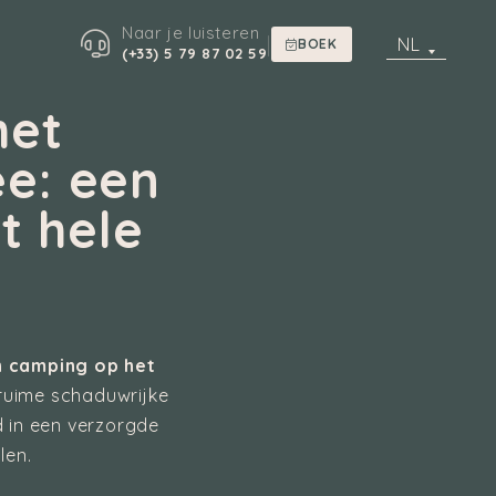
Naar je luisteren
|
NL
BOEK
(+33) 5 79 87 02 59
het
e: een
t hele
n camping op het
uime schaduwrijke
d in een verzorgde
len.