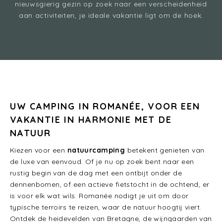
nieuwsgierig gezin op zoek naar een verscheidenheid
aan activiteiten, je ideale vakantie ligt om de hoek.
UW CAMPING IN ROMANÉE, VOOR EEN
VAKANTIE IN HARMONIE MET DE
NATUUR
Kiezen voor een
natuurcamping
betekent genieten van
de luxe van eenvoud. Of je nu op zoek bent naar een
rustig begin van de dag met een ontbijt onder de
dennenbomen, of een actieve fietstocht in de ochtend, er
is voor elk wat wils. Romanée nodigt je uit om door
typische terroirs te reizen, waar de natuur hoogtij viert.
Ontdek de heidevelden van Bretagne, de wijngaarden van