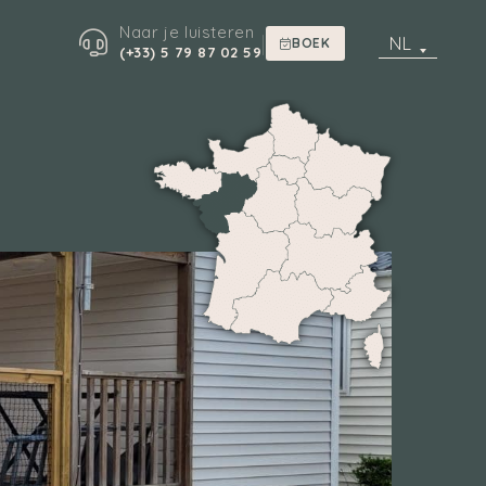
Naar je luisteren
|
NL
BOEK
(+33) 5 79 87 02 59