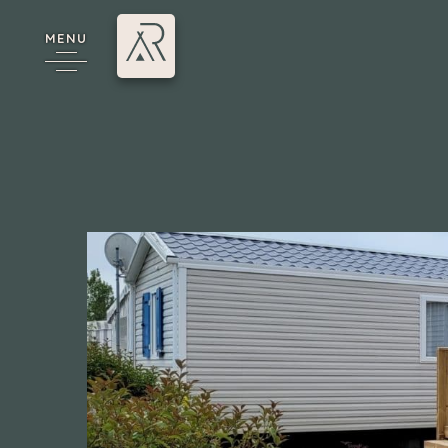
MENU
*
Camping 4 & 5 étoiles
/
Mobil-homes à vendre
/
# 
Annecy