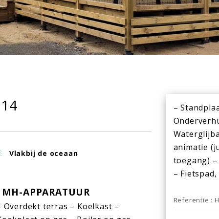
014
– Standpla
Onderverhu
Waterglijba
animatie (j
Vlakbij de oceaan
toegang) –
– Fietspad,
MH-APPARATUUR
Referentie : 
– Overdekt terras – Koelkast –