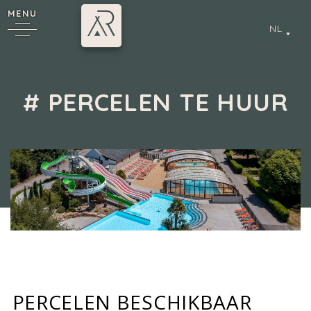
MENU
NL
# PERCELEN TE HUUR
*
Camping 4 & 5 étoiles
/
Mobil-homes à vendre
/
# PERCELEN TE HUUR
Annecy
PERCELEN BESCHIKBAAR