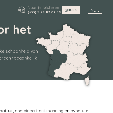
Naar je luisteren
|
NL
BOEK
(+33) 5 79 87 02 59
or het
ijke schoonheid van
dereen toegankelijk
e natuur, combineert ontspanning en avontuur