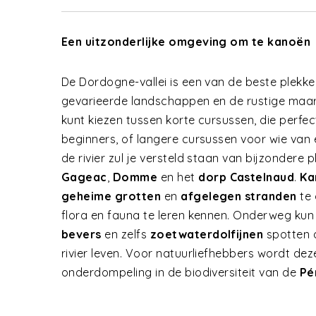
Een uitzonderlijke omgeving om te kanoën
De Dordogne-vallei is een van de beste plek
gevarieerde landschappen en de rustige maar s
kunt kiezen tussen korte cursussen, die perfec
beginners, of langere cursussen voor wie van
de rivier zul je versteld staan van bijzondere 
Gageac
,
Domme
en het
dorp Castelnaud
.
Ka
geheime grotten
en
afgelegen stranden
te 
flora en fauna te leren kennen. Onderweg kun
bevers
en zelfs
zoetwaterdolfijnen
spotten d
rivier leven. Voor natuurliefhebbers wordt deze
onderdompeling in de biodiversiteit van de
Pé