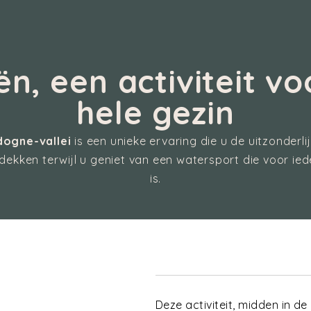
n, een activiteit vo
hele gezin
ogne-vallei
is een unieke ervaring die u de uitzonderl
dekken terwijl u geniet van een watersport die voor ie
is.
Deze activiteit, midden in d