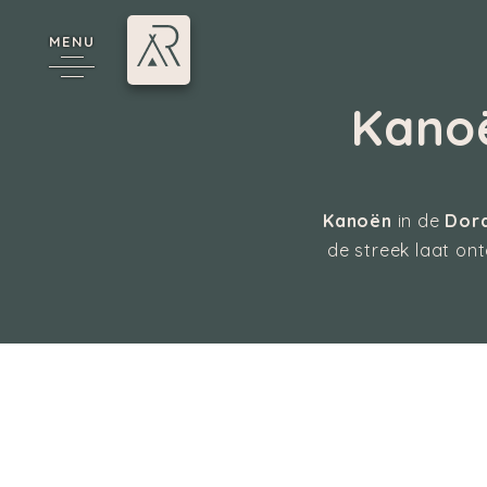
MENU
Kanoë
*
Kanoën
in de
Dord
de streek laat ont
Annecy