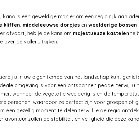
ly kano is een geweldige manier om een regio rijk aan ad
e kliffen
,
middeleeuwse dorpjes
en
weelderige bossen
ivier afvaart, heb je de kans om
majestueuze kastelen
te 
 over de vallei uitkijken.
aarbij u in uw eigen tempo van het landschap kunt geniet
deale omgeving is voor een ontspannen peddel terwijl u
zomer, wanneer de vegetatie weelderig is en de temperatuu
re personen, waardoor ze perfect zijn voor groepen of g
 om een gezellig moment te delen terwijl je de regio ontd
avontuur zullen de stabiliteit en veiligheid die deze kano