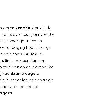
ken om
te kanoën
, dankzij de
oms avontuurlijke rivier. Je
t zijn voor gezinnen en
 een uitdaging houdt. Langs
plekken zoals
La Roque-
noën
is ook een kans om
ontdekken en de plaatselijke
 je
zeldzame vogels
,
ie in bepaalde delen van de
 activiteit een echte
rigord
.