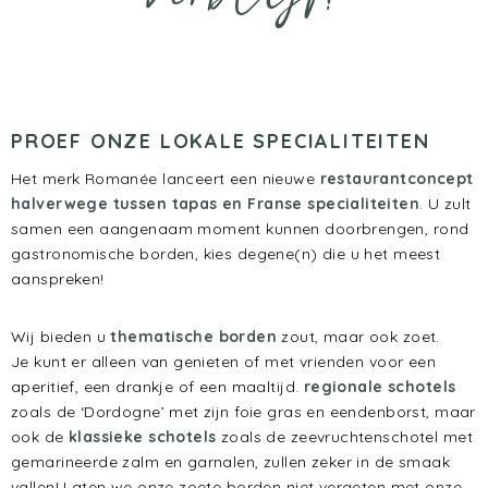
verblijf!
PROEF ONZE LOKALE SPECIALITEITEN
Het merk Romanée lanceert een nieuwe
restaurantconcept
halverwege tussen tapas en Franse specialiteiten
. U zult
samen een aangenaam moment kunnen doorbrengen, rond
gastronomische borden, kies degene(n) die u het meest
aanspreken!
Wij bieden u
thematische borden
zout, maar ook zoet.
Je kunt er alleen van genieten of met vrienden voor een
aperitief, een drankje of een maaltijd.
regionale schotels
zoals de ‘Dordogne’ met zijn foie gras en eendenborst, maar
ook de
klassieke schotels
zoals de zeevruchtenschotel met
gemarineerde zalm en garnalen, zullen zeker in de smaak
vallen! Laten we onze zoete borden niet vergeten met onze