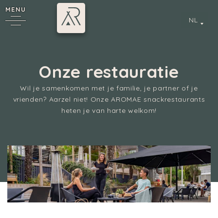
MENU
NL
Onze restauratie
*
Wil je samenkomen met je familie, je partner of je
vrienden? Aarzel niet! Onze AROMAE snackrestaurants
heten je van harte welkom!
Annecy
Camping 4 & 5 étoiles
/
Onze restauratie