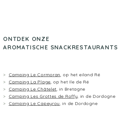
ONTDEK ONZE
AROMATISCHE SNACKRESTAURANTS
Camping Le Cormoran
, op het eiland Ré
Camping La Plage
, op het Ile de Ré
Camping Le Châtelet
, in Bretagne
Camping Les Grottes de Roffy
, in de Dordogne
Camping Le Capeyrou
, in de Dordogne