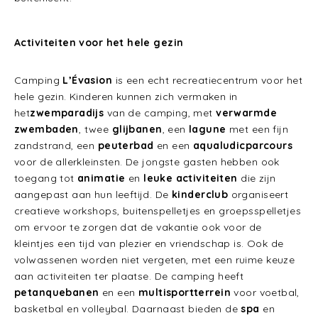
Activiteiten voor het hele gezin
Camping
L’Évasion
is een echt recreatiecentrum voor het
hele gezin. Kinderen kunnen zich vermaken in
het
zwemparadijs
van de camping, met
verwarmde
zwembaden
, twee
glijbanen
, een
lagune
met een fijn
zandstrand, een
peuterbad
en een
aqualudicparcours
voor de allerkleinsten. De jongste gasten hebben ook
toegang tot
animatie
en
leuke activiteiten
die zijn
aangepast aan hun leeftijd. De
kinderclub
organiseert
creatieve workshops, buitenspelletjes en groepsspelletjes
om ervoor te zorgen dat de vakantie ook voor de
kleintjes een tijd van plezier en vriendschap is. Ook de
volwassenen worden niet vergeten, met een ruime keuze
aan activiteiten ter plaatse. De camping heeft
petanquebanen
en een
multisportterrein
voor voetbal,
basketbal en volleybal. Daarnaast bieden de
spa
en