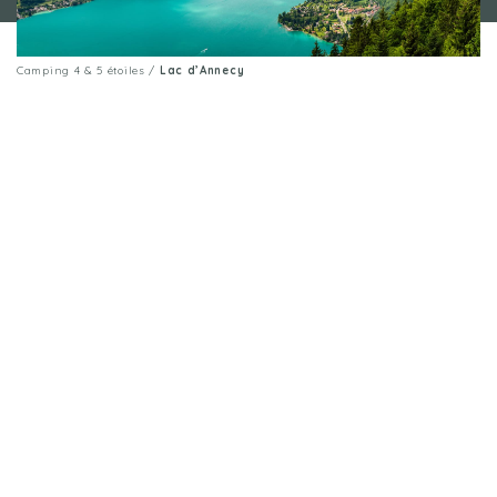
CAMPING LAC D'ANNECY : LA FERME DE LA
SERRAZ
LAC D’ANNECY
Camping 4 & 5 étoiles
/
Lac d’Annecy
Ontdek