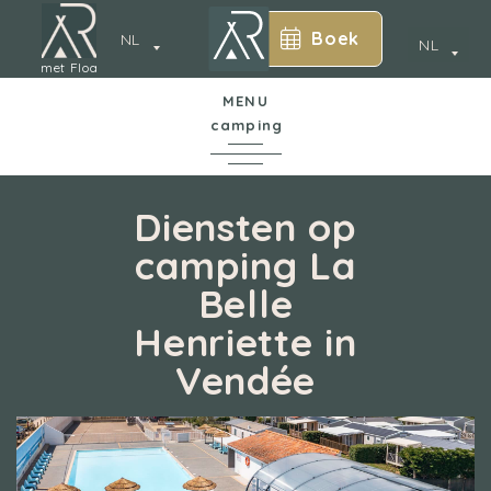
Boek
NL
NL
met Floa
MENU
camping
*
In een notendop
Diensten op
camping La
De camping
Belle
Annecy
Henriette in
Waterpark
Vendée
Accommodatie
Diensten