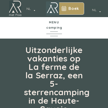
Boek
NL
NL
met Floa
MENU
camping
*
In een notendop
Uitzonderlijke
vakanties op
De camping
La ferme de
Annecy
la Serraz, een
Waterpark
5-
Accommodatie
sterrencamping
in de Haute-
Diensten