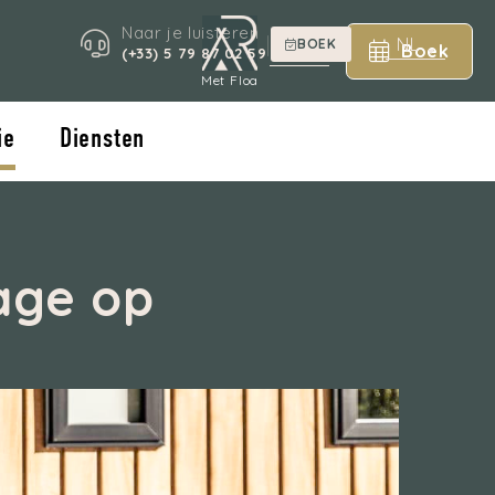
Naar je luisteren
|
NL
BOEK
Boek
NL
(+33) 5 79 87 02 59
Met Floa
ie
Diensten
age op