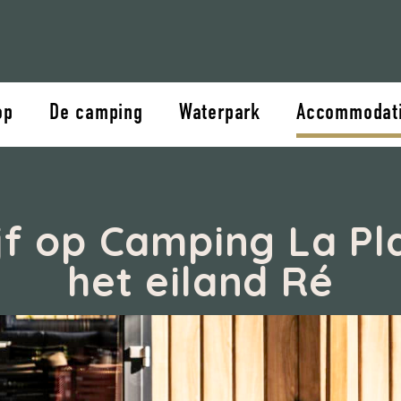
op
De camping
Waterpark
Accommodat
ijf op Camping La Pl
het eiland Ré