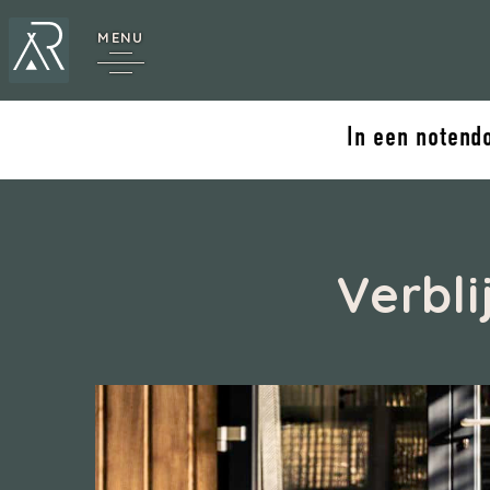
MENU
In een notend
*
Verbl
Annecy