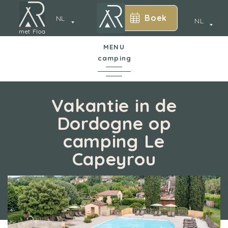
Boek
NL
NL
met Floa
MENU
camping
*
In een notendop
Vakantie in de
Dordogne op
De camping
camping Le
Annecy
Capeyrou
Waterpark
Accommodatie
Diensten